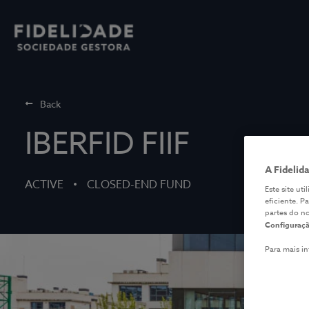
Back
IBERFID FIIF
A Fidelid
ACTIVE
CLOSED-END FUND
Este site ut
eficiente. P
partes do n
Configuraçã
Para mais i