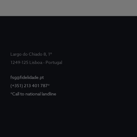
Largo do Chiado 8, 1º
1249-125 Lisboa - Portugal
fsg@fidelidade.pt
(+351) 213 401 787*
*Call to national landline