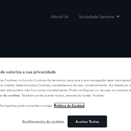
About Us
Sociedade Gestora
Show s
ade valoriza a sua privacidade
iliza Cookies, incluindo Cookies de terceiros, para que a sua navegação seja mais agrad
ara instalar determinados Cookies, necessitamos do seu consentimento. Ao desativar o
osso site podem não funcionar corretamente. Pode configurar ou recusar os cookies 
o de cookies
. Também pode aceitar todos, através do botão 'Aceitar'.
nformações pode consultar a nossa
Política de Cookies
Configuração de cookies
Aceitar Todos