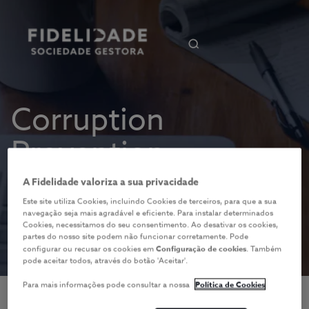
Corruption
Prevention
A Fidelidade valoriza a sua privacidade
Este site utiliza Cookies, incluindo Cookies de terceiros, para que a sua
navegação seja mais agradável e eficiente. Para instalar determinados
Cookies, necessitamos do seu consentimento. Ao desativar os cookies,
partes do nosso site podem não funcionar corretamente. Pode
configurar ou recusar os cookies em
Configuração de cookies
. Também
pode aceitar todos, através do botão 'Aceitar'.
Para mais informações pode consultar a nossa
Política de Cookies