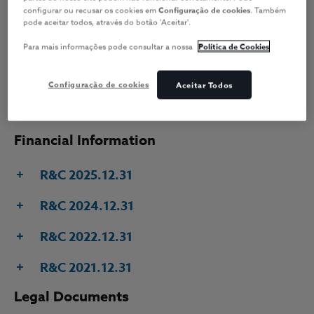
configurar ou recusar os cookies em
Configuração de cookies
. Também
Access the financial and legal
pode aceitar todos, através do botão 'Aceitar'.
information regarding
Para mais informações pode consultar a nossa
Política de Cookies
Fidelidade Sociedade Gestora.
Configuração de cookies
Aceitar Todos
Financial Information
R&C 2025.12.31
R&C 2024.12.31
R&C 2022.12.31
R&C 2021.12.31
Legal Documents