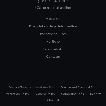
(+351) 213 401 787*
*Call to national landline
About Us
About Us
Sociedade Gestora
Show submenu for
Financial and legal information
Legal and Finantial Information
Investment Funds
Portfolio
Corruption Prevention
Sustainability
Contacts
Funds
Show submenu for
Investment Funds
Portfolio
General Terms of Use of the Site
Privacy and Personal Data
Sustainability
Protection Policy
Cookie Policy
Complaint Book
Reports
Channel