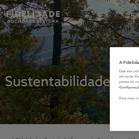
A Fidelid
Este site ut
Sustentabilidade
eficiente. P
partes do n
Configuraçã
Para mais i