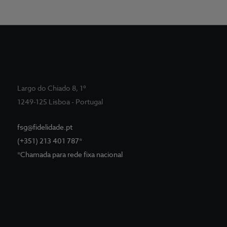
Largo do Chiado 8, 1º
1249-125 Lisboa - Portugal
fsg@fidelidade.pt
(+351) 213 401 787*
*Chamada para rede fixa nacional