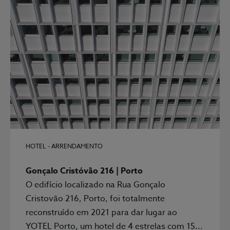
HOTEL - ARRENDAMENTO
Gonçalo Cristóvão 216 | Porto
O edifício localizado na Rua Gonçalo
Cristovão 216, Porto, foi totalmente
reconstruído em 2021 para dar lugar ao
YOTEL Porto, um hotel de 4 estrelas com 15...