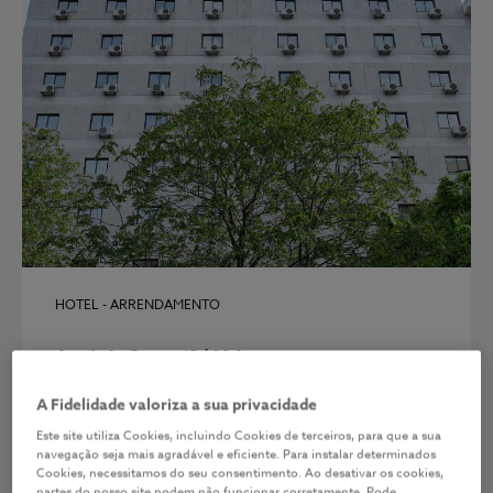
HOTEL - ARRENDAMENTO
António Serpa 13 | Lisboa
O edifício localizado na Rua António Serpa
A Fidelidade valoriza a sua privacidade
encontra-se no limite do Central Business
Este site utiliza Cookies, incluindo Cookies de terceiros, para que a sua
District da área urbana de Lisboa, entre duas
navegação seja mais agradável e eficiente. Para instalar determinados
das mais relevantes aven...
Cookies, necessitamos do seu consentimento. Ao desativar os cookies,
partes do nosso site podem não funcionar corretamente. Pode