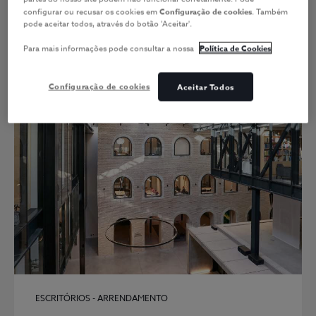
configurar ou recusar os cookies em
Configuração de cookies
. Também
FIIA IMOFID
pode aceitar todos, através do botão 'Aceitar'.
Para mais informações pode consultar a nossa
Política de Cookies
Configuração de cookies
Aceitar Todos
ESCRITÓRIOS - ARRENDAMENTO