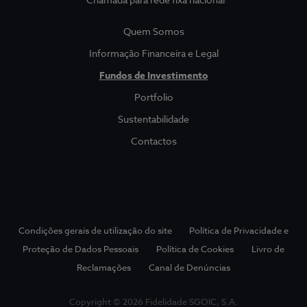
Quem Somos
Quem Somos
Sociedade Gestora
Show submenu for
Informação Financeira e Legal
Informação Financeira e Legal
Fundos de Investimento
Portfolio
Prevenção da Corrupção
Sustentabilidade
Contactos
Fundos
Show submenu for
Fundos de Investimento
Portfolio
Condições gerais de utilização do site
Política de Privacidade e
Sustentabilidade
Proteção de Dados Pessoais
Política de Cookies
Livro de
Reclamações
Canal de Denúncias
Show submenu for 
Copyright © 2026 Fidelidade SGOIC, S.A.
Português