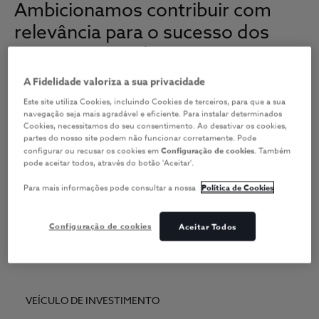
Ambicionamos contribuir com
relevância para o sucesso dos
nossos Investidores
A Fidelidade valoriza a sua privacidade
A Fidelidade Sociedade Gestora gere fundos de
Este site utiliza Cookies, incluindo Cookies de terceiros, para que a sua
investimento regulados com o objetivo de assegurar
navegação seja mais agradável e eficiente. Para instalar determinados
Cookies, necessitamos do seu consentimento. Ao desativar os cookies,
retornos atrativos para os seus investidores ao longo
partes do nosso site podem não funcionar corretamente. Pode
dos diversos ciclos de mercado
configurar ou recusar os cookies em
Configuração de cookies
. Também
pode aceitar todos, através do botão 'Aceitar'.
Para mais informações pode consultar a nossa
Política de Cookies
TIPO DE FUNDO
Configuração de cookies
Aceitar Todos
VEÍCULO DE INVESTIMENTO