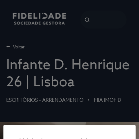
Voltar
Infante D. Henrique
26 | Lisboa
ESCRITÓRIOS - ARRENDAMENTO
FIIA IMOFID