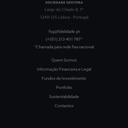
Largo do Chiado 8, 1º
1249-125 Lisboa - Portugal
fsg@fidelidade.pt
(+351) 213 401 787*
*Chamada para rede fixa nacional
Quem Somos
Quem Somos
Sociedade Gestora
Show submenu for
Informação Financeira e Legal
Informação Financeira e Legal
Fundos de Investimento
Portfolio
Prevenção da Corrupção
Sustentabilidade
Contactos
Fundos
Show submenu for
Fundos de Investimento