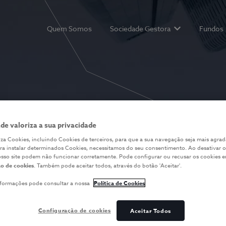
Quem Somos
Sociedade Gestora
Fundos
Show submenu 
ade valoriza a sua privacidade
rna alicerçada
iliza Cookies, incluindo Cookies de terceiros, para que a sua navegação seja mais agrad
ara instalar determinados Cookies, necessitamos do seu consentimento. Ao desativar o
osso site podem não funcionar corretamente. Pode configurar ou recusar os cookies 
ria
o de cookies
. Também pode aceitar todos, através do botão 'Aceitar'.
nformações pode consultar a nossa
Política de Cookies
ículo na gestão de ativos e veículos de
Configuração de cookies
Aceitar Todos
biliário